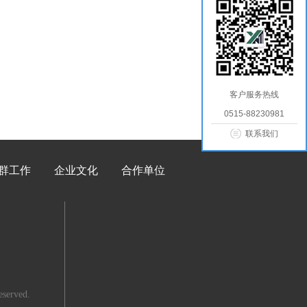
在线客服
客服电话
客户服务热线
微信公众号
0515-88230981
联系我们
群工作
企业文化
合作单位
rved.